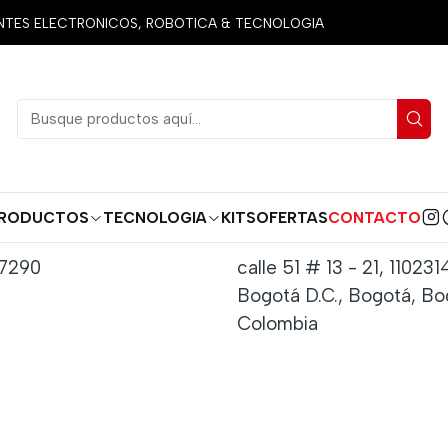
Inicio
Contacto
ES ELECTRONICOS, ROBOTICA & TECNOLOGIA
 mediante los cuales nos puedes contactar.
RODUCTOS
TECNOLOGIA
KITS
OFERTAS
CONTACTO
e WhatsApp
Dirección
7290
calle 51 # 13 - 21, 110231
Bogotá D.C., Bogotá, Bog
Colombia