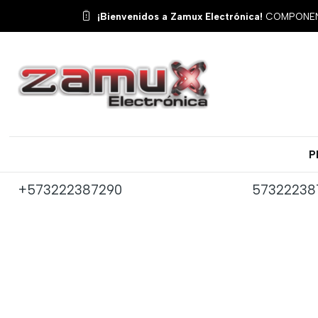
¡Bienvenidos a Zamux Electrónica!
COMPONENT
Contáctanos
Aquí puedes encontrar todos los canales disponibles
P
Teléfono de Contacto
número d
+573222387290
57322238