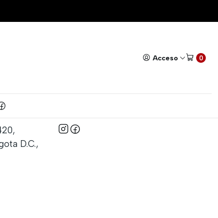
Todos nuestros productos cuentan con GARANTÍA!
Leer má
Acceso
0
Síguenos
420,
ota D.C.,