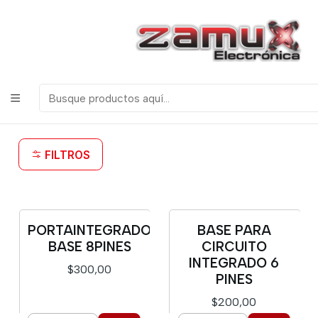
¡Bienvenidos a Zamux Electrónica!
COMPONENTES
ELECTRONICOS, ROBOTICA & TECNOLOGIA
Inicio
Productos
Miscelanea
Base para Integrados
Base para Integrados
FILTROS
PORTAINTEGRADO
BASE PARA
BASE 8PINES
CIRCUITO
INTEGRADO 6
$300,00
PINES
$200,00