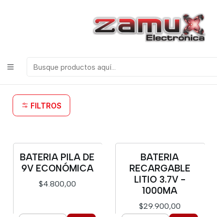
¡Bienvenidos a Zamux Electrónica!
COMPONENTES
ELECTRONICOS, ROBOTICA & TECNOLOGIA
Inicio
Productos
Herramientas
Baterias
Baterias
FILTROS
BATERIA PILA DE
BATERIA
9V ECONÓMICA
RECARGABLE
LITIO 3.7V -
$4.800,00
1000MA
$29.900,00