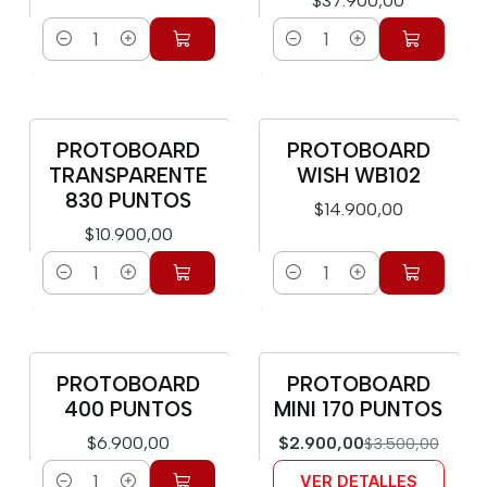
$37.900,00
Cantidad
Cantidad
PROTOBOARD
PROTOBOARD
TRANSPARENTE
WISH WB102
830 PUNTOS
$14.900,00
$10.900,00
Cantidad
Cantidad
PROTOBOARD
PROTOBOARD
-17%
400 PUNTOS
MINI 170 PUNTOS
Agotado
$6.900,00
$2.900,00
$3.500,00
VER DETALLES