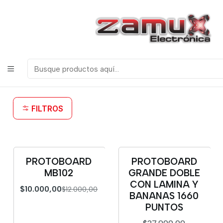
¡Bienvenidos a Zamux Electrónica!
COMPONENTES
ELECTRONICOS, ROBOTICA & TECNOLOGIA
Inicio
Productos
Discretos
Protoboards
Protoboards
FILTROS
PROTOBOARD
PROTOBOARD
-17%
MB102
GRANDE DOBLE
CON LAMINA Y
$10.000,00
$12.000,00
BANANAS 1660
PUNTOS