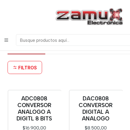
¡Bienvenidos a Zamux Electrónica!
COMPONENTES
ELECTRONICOS, ROBOTICA & TECNOLOGIA
Inicio
Productos
Semiconductores
Circuitos Integrados
Varios
Varios
FILTROS
ADC0808
DAC0808
CONVERSOR
CONVERSOR
ANALOGO A
DIGITAL A
DIGITL 8 BITS
ANALOGO
$16.900,00
$8.500,00