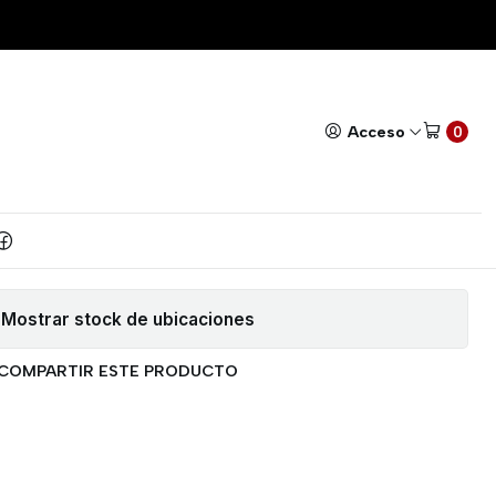
ver para Mosfet
Todos nuestros productos cuentan con GARANTÍA!
Leer má
|
P Driver para Mosfet
Acceso
0
AR AL CARRITO
COMPRAR AHORA
Agregar a la lista de favoritos
Mostrar stock de ubicaciones
COMPARTIR ESTE PRODUCTO