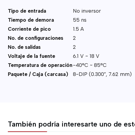
Tipo de entrada
No inversor
Tiempo de demora
55 ns
Corriente de pico
1.5 A
No. de configuraciones
2
No. de salidas
2
Voltaje de la fuente
6.1 V ~ 18 V
Temperatura de operación
-40°C ~ 85°C
Paquete / Caja (carcasa)
8-DIP (0.300″, 7.62 mm)
También podría interesarte uno de es