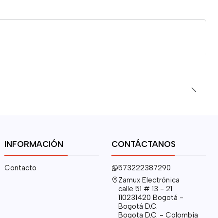
INFORMACIÓN
CONTÁCTANOS
Contacto
573222387290
Zamux Electrónica
calle 51 # 13 - 21
110231420 Bogotá -
Bogotá D.C.
Bogota D.C. - Colombia