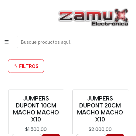
¡Bienvenidos a Zamux Electrónica!
COMPONENTES
ELECTRONICOS, ROBOTICA & TECNOLOGIA
Inicio
Productos
Jumpers Dupont
Jumpers Dupont
FILTROS
JUMPERS
JUMPERS
DUPONT 10CM
DUPONT 20CM
MACHO MACHO
MACHO MACHO
X10
X10
$1.500,00
$2.000,00