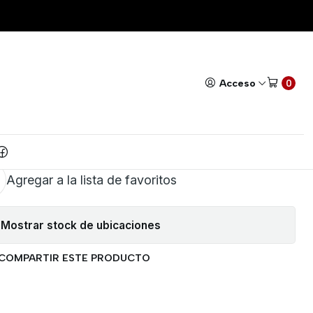
HEMBRA X10
Todos nuestros productos cuentan con GARANTÍA!
Leer má
|
 DUPONT 20CM MACHO
Acceso
0
HEMBRA X10
AR AL CARRITO
COMPRAR AHORA
Agregar a la lista de favoritos
Mostrar stock de ubicaciones
COMPARTIR ESTE PRODUCTO