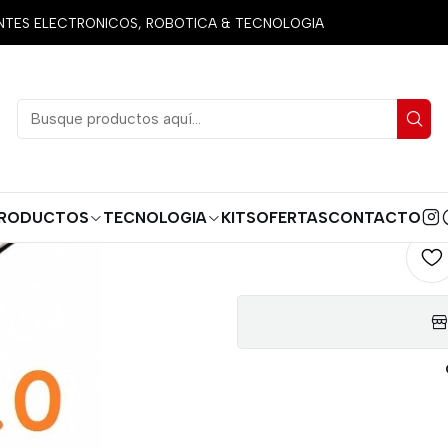
ctos
Herramientas
Cables
JUMPERS DUPONT 20CM MACHO 
ES ELECTRONICOS, ROBOTICA & TECNOLOGIA
JUMPERS
AGREG
Cantidad
RODUCTOS
TECNOLOGIA
KITS
OFERTAS
CONTACTO