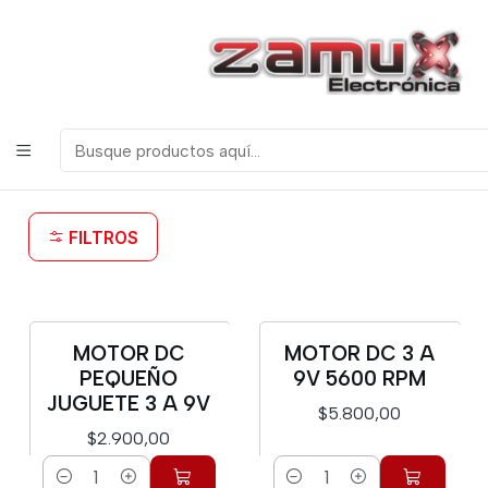
¡Bienvenidos a Zamux Electrónica!
COMPONENTES
ELECTRONICOS, ROBOTICA & TECNOLOGIA
Inicio
Productos
Motores y Servomotores
Motores Dc
Motores Dc
FILTROS
MOTOR DC
MOTOR DC 3 A
PEQUEÑO
9V 5600 RPM
JUGUETE 3 A 9V
$5.800,00
$2.900,00