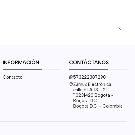
INFORMACIÓN
CONTÁCTANOS
Contacto
573222387290
Zamux Electrónica
calle 51 # 13 - 21
110231420 Bogotá -
Bogotá D.C.
Bogota D.C. - Colombia