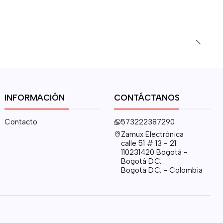
INFORMACIÓN
CONTÁCTANOS
Contacto
573222387290
Zamux Electrónica
calle 51 # 13 - 21
110231420 Bogotá -
Bogotá D.C.
Bogota D.C. - Colombia