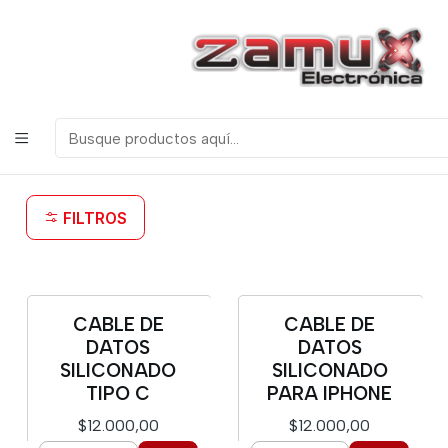
¡Bienvenidos a Zamux Electrónica!
COMPONENTES
ELECTRONICOS, ROBOTICA & TECNOLOGIA
Inicio
Tecnologia
Cables
Cables
FILTROS
CABLE DE
CABLE DE
DATOS
DATOS
SILICONADO
SILICONADO
TIPO C
PARA IPHONE
$12.000,00
$12.000,00