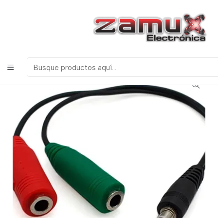
¡Bienvenidos a Zamux Electrónica!
COMPONENTES
ELECTRONICOS, ROBOTICA & TECNOLOGIA
Inicio
Tecnologia
Cables
CABLE ADAPTADOR 3.5mm A MICROFONO AUDIO