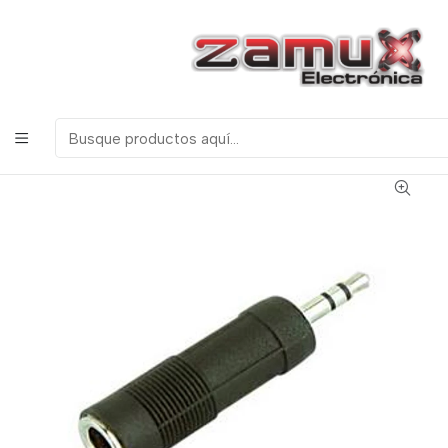
¡Bienvenidos a Zamux Electrónica!
COMPONENTES
ELECTRONICOS, ROBOTICA & TECNOLOGIA
Inicio
Productos
Miscelanea
Conectores
Audio
CONVERTIDOR JACK 6.5mm A PLUG 3.5mm AUDIO
STEREO