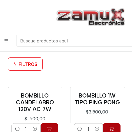
¡Bienvenidos a Zamux Electrónica!
COMPONENTES
ELECTRONICOS, ROBOTICA & TECNOLOGIA
Inicio
Productos
Miscelanea
Bombillos
Bombillos
FILTROS
BOMBILLO
BOMBILLO 1W
CANDELABRO
TIPO PING PONG
120V AC 7W
$3.500,00
$1.600,00