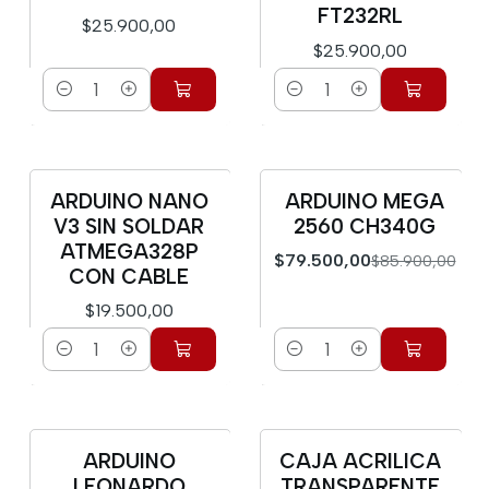
FT232RL
$25.900,00
$25.900,00
Cantidad
Cantidad
ARDUINO NANO
ARDUINO MEGA
-7%
V3 SIN SOLDAR
2560 CH340G
ATMEGA328P
$79.500,00
$85.900,00
CON CABLE
$19.500,00
Cantidad
Cantidad
ARDUINO
CAJA ACRILICA
LEONARDO
TRANSPARENTE