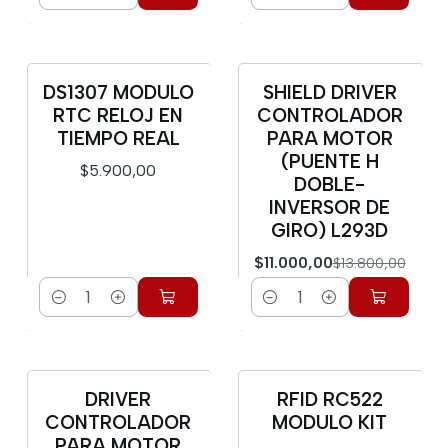
Cantidad
Cantidad
DS1307 MODULO
SHIELD DRIVER
-20%
RTC RELOJ EN
CONTROLADOR
TIEMPO REAL
PARA MOTOR
(PUENTE H
$5.900,00
DOBLE-
INVERSOR DE
GIRO) L293D
$11.000,00
$13.800,00
Cantidad
Cantidad
DRIVER
RFID RC522
-17%
CONTROLADOR
MODULO KIT
PARA MOTOR