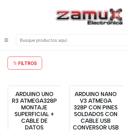
¡Bienvenidos a Zamux Electrónica!
COMPONENTES
ELECTRONICOS, ROBOTICA & TECNOLOGIA
Inicio
Productos
Arduino
Arduino
FILTROS
ARDUINO UNO
ARDUINO NANO
R3 ATMEGA328P
V3 ATMEGA
MONTAJE
328P CON PINES
SUPERFICIAL +
SOLDADOS CON
CABLE DE
CABLE USB
DATOS
CONVERSOR USB