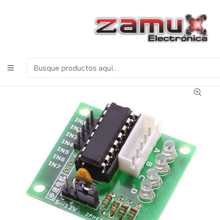
¡Bienvenidos a Zamux Electrónica!
COMPONENTES
ELECTRONICOS, ROBOTICA & TECNOLOGIA
Inicio
Productos
Arduino
Módulos
CONTROLADOR PARA MOTOR PASO A PASO UNIPOLAR
ULN2003