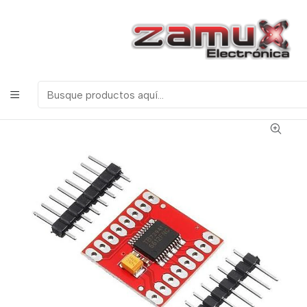
¡Bienvenidos a Zamux Electrónica!
COMPONENTES
ELECTRONICOS, ROBOTICA & TECNOLOGIA
Inicio
Productos
Arduino
Módulos
MODULO DRIVER CONTROLADOR PARA MOTOR
(PUENTE H INVERSOR DE GIRO) TB6612