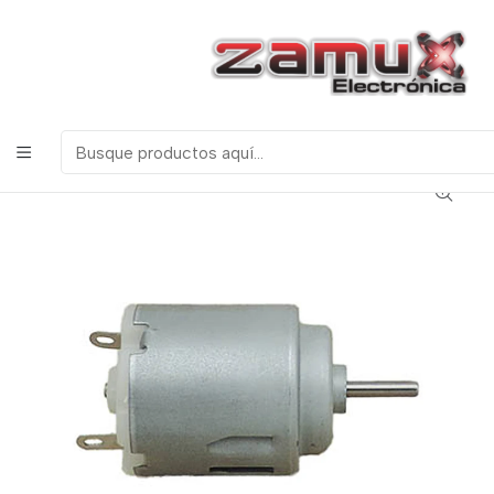
¡Bienvenidos a Zamux Electrónica!
COMPONENTES
ELECTRONICOS, ROBOTICA & TECNOLOGIA
Inicio
Productos
Motores y Servomotores
Motores Dc
MOTOR DC MEDIANO 9V A 12V