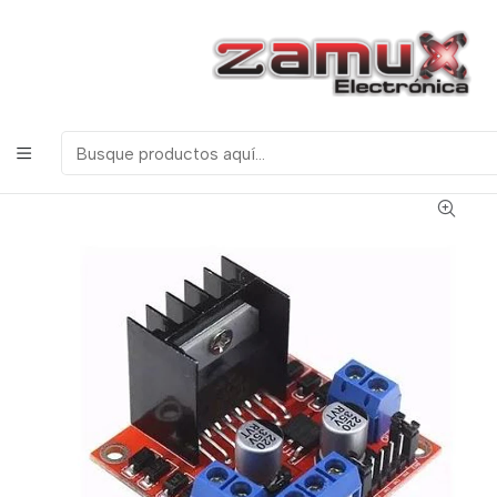
¡Bienvenidos a Zamux Electrónica!
COMPONENTES
ELECTRONICOS, ROBOTICA & TECNOLOGIA
Inicio
Productos
Arduino
Módulos
DRIVER CONTROLADOR PARA MOTOR (PUENTE H
DOBLE- INVERSOR DE GIRO) L298