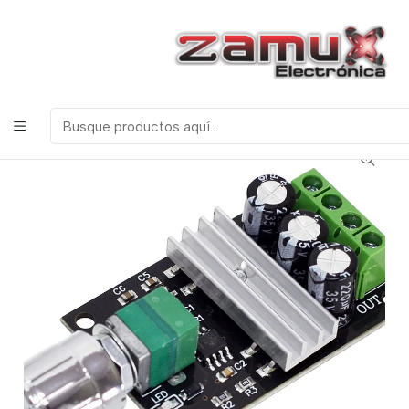
¡Bienvenidos a Zamux Electrónica!
COMPONENTES
ELECTRONICOS, ROBOTICA & TECNOLOGIA
Inicio
Productos
Arduino
Módulos
PWM CONTROLADOR VELOCIDAD 1203B DIMMER