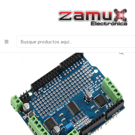
¡Bienvenidos a Zamux Electrónica!
COMPONENTES
ELECTRONICOS, ROBOTICA & TECNOLOGIA
Inicio
Productos
Arduino
Shields
SHIELD PARA SERVOMOTORES V2