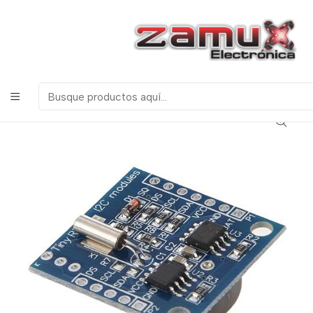
¡Bienvenidos a Zamux Electrónica!
COMPONENTES
ELECTRONICOS, ROBOTICA & TECNOLOGIA
Inicio
Productos
Arduino
Módulos
DS1307 MODULO RTC RELOJ EN TIEMPO REAL