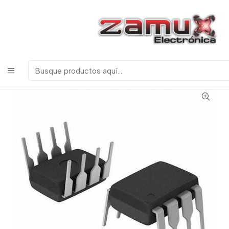
¡Bienvenidos a Zamux Electrónica!
COMPONENTES
ELECTRONICOS, ROBOTICA & TECNOLOGIA
Inicio
Productos
Semiconductores
Circuitos Integrados
Serie Lm
LM555 NE555 OSCILADOR TEMPORIZADOR