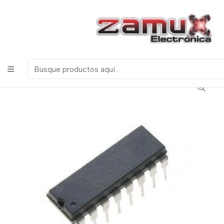
¡Bienvenidos a Zamux Electrónica!
COMPONENTES
ELECTRONICOS, ROBOTICA & TECNOLOGIA
Inicio
Productos
Semiconductores
Circuitos Integrados
Serie 74 TTL
74123 Multivibrador