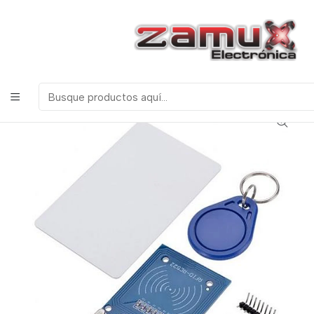
¡Bienvenidos a Zamux Electrónica!
COMPONENTES
ELECTRONICOS, ROBOTICA & TECNOLOGIA
Inicio
Productos
Arduino
Módulos
RFID RC522 MODULO KIT