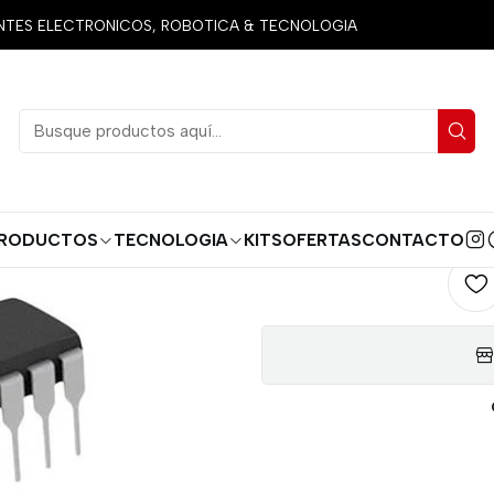
miconductores
Circuitos Integrados
Varios
HT12E codificador s
ES ELECTRONICOS, ROBOTICA & TECNOLOGIA
HT12E codifi
AGREG
Cantidad
RODUCTOS
TECNOLOGIA
KITS
OFERTAS
CONTACTO