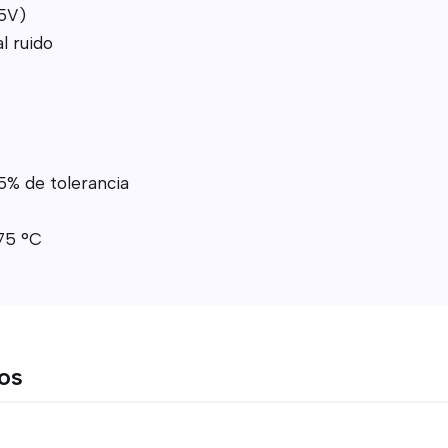
5V)
l ruido
 5% de tolerancia
75 °C
tos