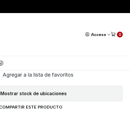
erial de datos para RF
Todos nuestros productos cuentan con GARANTÍA!
Leer má
|
cador serial de datos para
Acceso
0
RF
AR AL CARRITO
COMPRAR AHORA
Agregar a la lista de favoritos
Mostrar stock de ubicaciones
COMPARTIR ESTE PRODUCTO