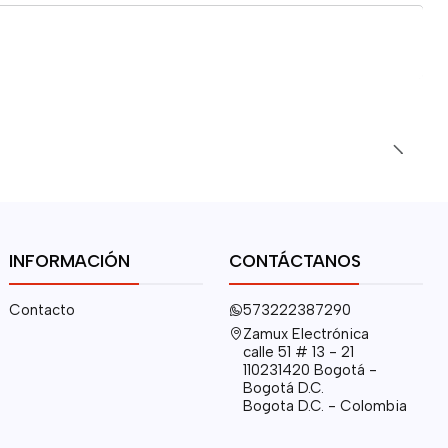
INFORMACIÓN
CONTÁCTANOS
Contacto
573222387290
Zamux Electrónica
calle 51 # 13 - 21
110231420 Bogotá -
Bogotá D.C.
Bogota D.C. - Colombia