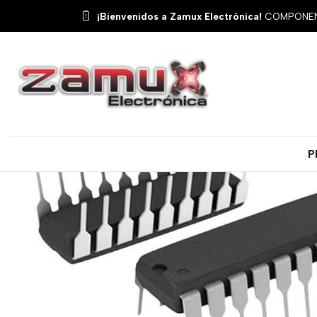
Inicio
Productos
Se
¡Bienvenidos a Zamux Electrónica!
COMPONENT
P