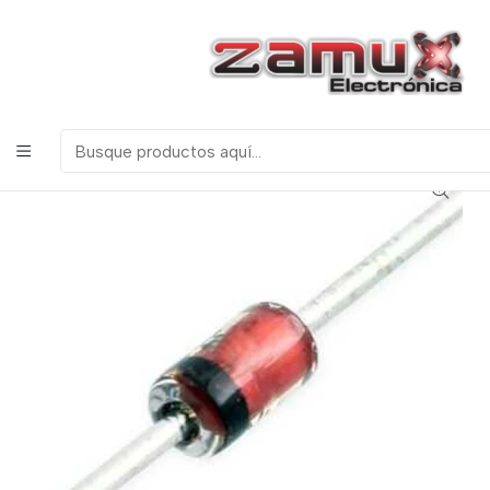
¡Bienvenidos a Zamux Electrónica!
COMPONENTES
ELECTRONICOS, ROBOTICA & TECNOLOGIA
Inicio
Productos
Semiconductores
Transistores
DIAC TIRISTOR DB3 HT32