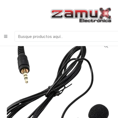
¡Bienvenidos a Zamux Electrónica!
COMPONENTES
ELECTRONICOS, ROBOTICA & TECNOLOGIA
Inicio
Tecnologia
Varios
MICROFONO TRIESTEREO CELULAR