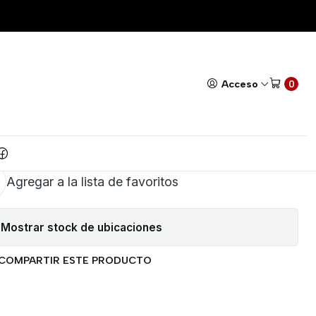
CO AEREO
Todos nuestros productos cuentan con GARANTÍA!
Leer má
|
EREO 3.5mm METALICO
Acceso
0
AEREO
AR AL CARRITO
COMPRAR AHORA
Agregar a la lista de favoritos
Mostrar stock de ubicaciones
COMPARTIR ESTE PRODUCTO