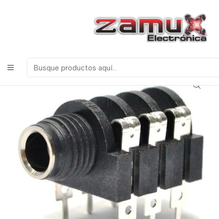
¡Bienvenidos a Zamux Electrónica!
COMPONENTES
ELECTRONICOS, ROBOTICA & TECNOLOGIA
Inicio
Productos
Miscelanea
Conectores
Audio
JACK STEREO CHASIS PARA PLUG 6.5mm