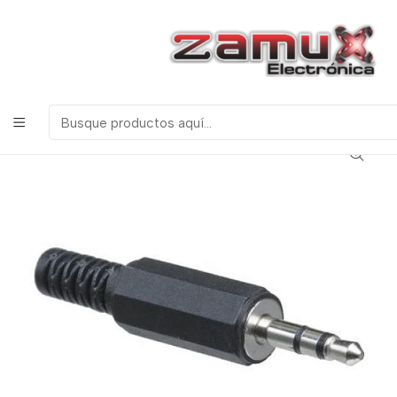
¡Bienvenidos a Zamux Electrónica!
COMPONENTES
ELECTRONICOS, ROBOTICA & TECNOLOGIA
Inicio
Productos
Miscelanea
Conectores
Audio
PLUG 3.5mm PLASTICO STEREO