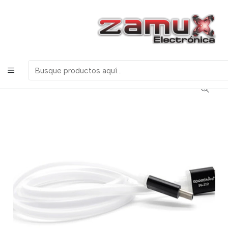
¡Bienvenidos a Zamux Electrónica!
COMPONENTES
ELECTRONICOS, ROBOTICA & TECNOLOGIA
Inicio
Tecnologia
Cables
CABLE DE DATOS SILICONADO TIPO C