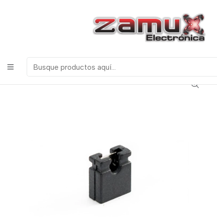
¡Bienvenidos a Zamux Electrónica!
COMPONENTES
ELECTRONICOS, ROBOTICA & TECNOLOGIA
Inicio
Productos
Miscelanea
Regletas
Conector Jumper Negro Puente 2.54mm