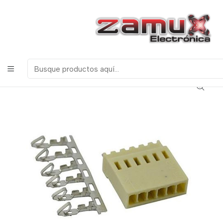
¡Bienvenidos a Zamux Electrónica!
COMPONENTES
ELECTRONICOS, ROBOTICA & TECNOLOGIA
Inicio
Productos
Miscelanea
Conectores
Conector GP de 6 Pines