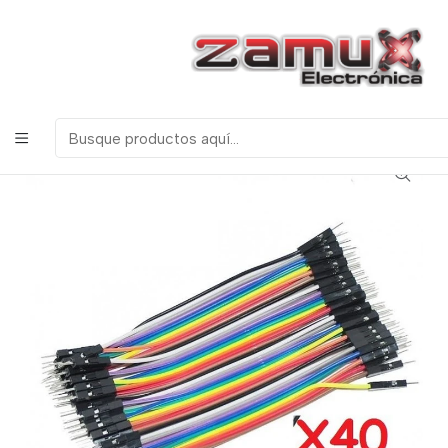
¡Bienvenidos a Zamux Electrónica!
COMPONENTES
ELECTRONICOS, ROBOTICA & TECNOLOGIA
Inicio
Productos
Discretos
JUMPERS DUPONT MACHO MACHO 30CM X40 UNID