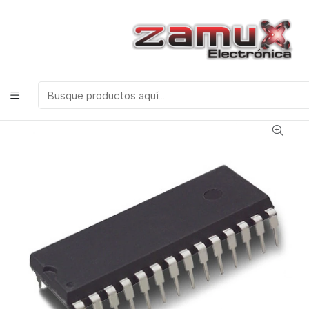
¡Bienvenidos a Zamux Electrónica!
COMPONENTES
ELECTRONICOS, ROBOTICA & TECNOLOGIA
Inicio
Productos
Semiconductores
Circuitos Integrados
Varios
ADC0808 CONVERSOR ANALOGO A DIGITL 8 BITS