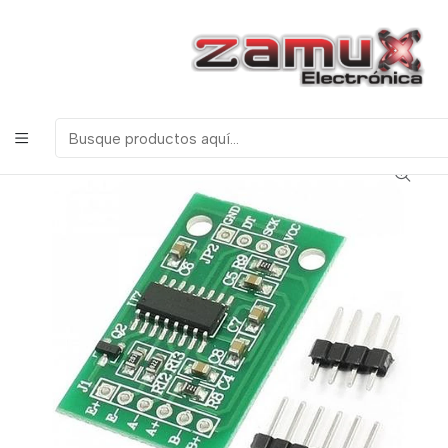
¡Bienvenidos a Zamux Electrónica!
COMPONENTES
ELECTRONICOS, ROBOTICA & TECNOLOGIA
Inicio
Productos
Arduino
Módulos
HX711 MODULO CONVERSOR ANALOGO A DIGITAL