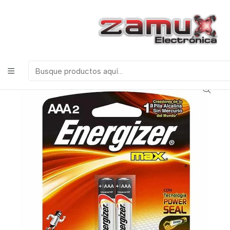
¡Bienvenidos a Zamux Electrónica!
COMPONENTES
ELECTRONICOS, ROBOTICA & TECNOLOGIA
Inicio
Productos
Herramientas
Baterias
Batería AAA 1.5V Alcalina Energizer