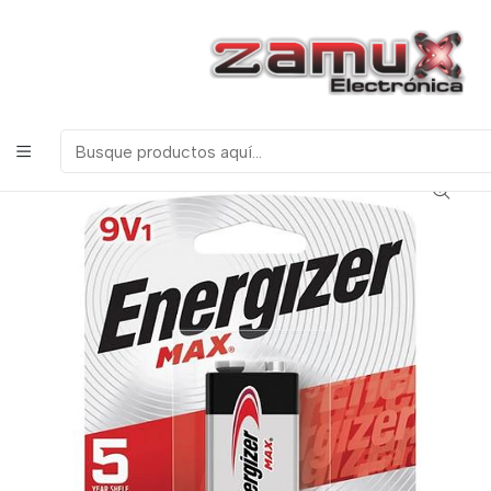
¡Bienvenidos a Zamux Electrónica!
COMPONENTES
ELECTRONICOS, ROBOTICA & TECNOLOGIA
Inicio
Productos
Herramientas
Baterias
Batería 9V Alcalina marca Energizer ó Beston