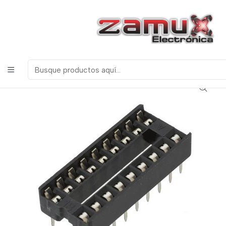
¡Bienvenidos a Zamux Electrónica!
COMPONENTES
ELECTRONICOS, ROBOTICA & TECNOLOGIA
Inicio
Productos
Miscelanea
Base para Integrados
PORTAINTEGRADO BASE 18 PINES