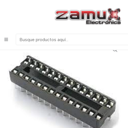
¡Bienvenidos a Zamux Electrónica!
COMPONENTES
ELECTRONICOS, ROBOTICA & TECNOLOGIA
Inicio
Productos
Miscelanea
Base para Integrados
PORTAINTEGRADO BASE 28 PINES ANGOSTA