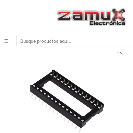
¡Bienvenidos a Zamux Electrónica!
COMPONENTES
ELECTRONICOS, ROBOTICA & TECNOLOGIA
Inicio
Productos
Miscelanea
Base para Integrados
PORTAINTEGRADO BASE 28 PINES ANCHA