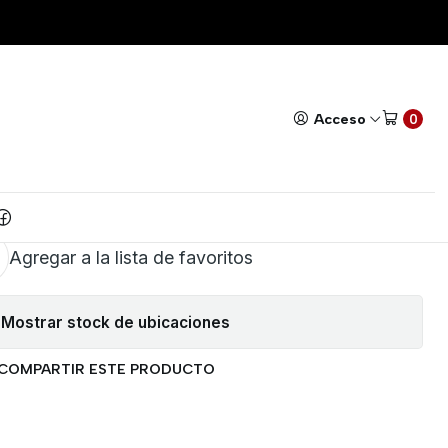
TICO DE VOLTAJE A FRECUENCIA
Todos nuestros productos cuentan con GARANTÍA!
Leer má
|
ONVERSOR MONOLITICO
Acceso
0
TAJE A FRECUENCIA
AR AL CARRITO
COMPRAR AHORA
Agregar a la lista de favoritos
Mostrar stock de ubicaciones
COMPARTIR ESTE PRODUCTO