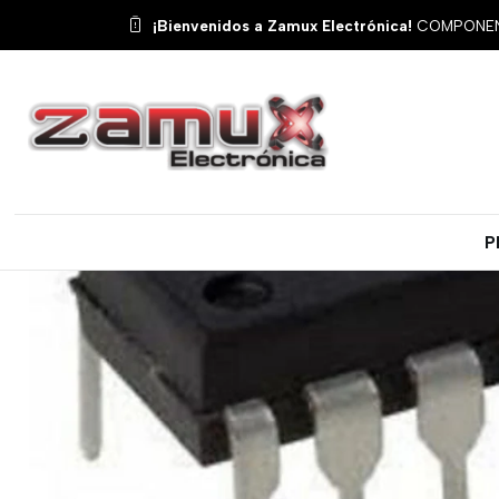
Inicio
Productos
Semiconductore
¡Bienvenidos a Zamux Electrónica!
COMPONENT
P