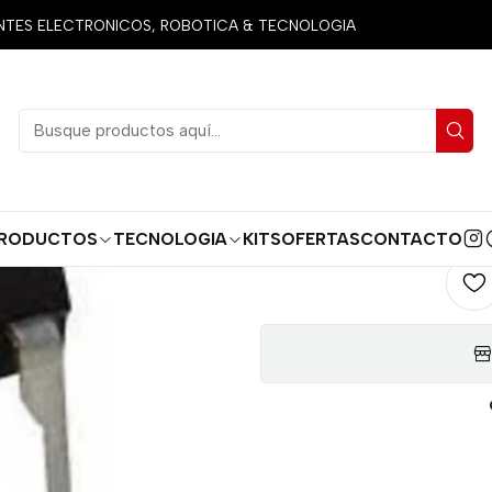
s
Circuitos Integrados
Varios
AD654JN CONVERSOR MONOLI
ES ELECTRONICOS, ROBOTICA & TECNOLOGIA
AD654JN C
DE VOL
AGREG
Cantidad
RODUCTOS
TECNOLOGIA
KITS
OFERTAS
CONTACTO