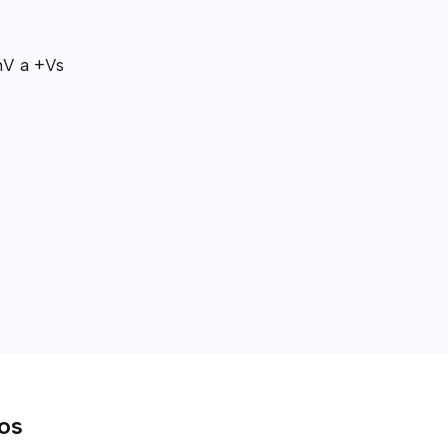
mV a +Vs
tos