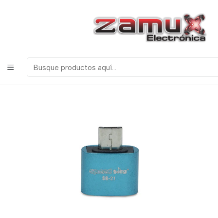
¡Bienvenidos a Zamux Electrónica!
COMPONENTES
ELECTRONICOS, ROBOTICA & TECNOLOGIA
Inicio
Tecnologia
Convertidores
Adaptador Otg V8