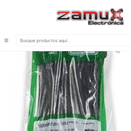
¡Bienvenidos a Zamux Electrónica!
COMPONENTES
ELECTRONICOS, ROBOTICA & TECNOLOGIA
Inicio
Productos
Herramientas
AMARRE 10CM PAQUETE POR 100 UNIDADES