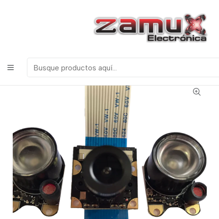
¡Bienvenidos a Zamux Electrónica!
COMPONENTES
ELECTRONICOS, ROBOTICA & TECNOLOGIA
Inicio
Productos
Tarjetas de Desarrollo
Raspberry Pi
CAMARA RASPBERRY 1080P VISION DIURNA Y
NOCTURNA OV5647