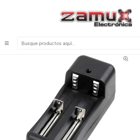
¡Bienvenidos a Zamux Electrónica!
COMPONENTES
ELECTRONICOS, ROBOTICA & TECNOLOGIA
Inicio
Tecnologia
Cargadores
CARGADOR UNIVERSAL PARA 2 BATERIAS 18650 -
6340 -18500