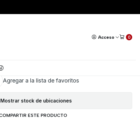
t Arduino
Todos nuestros productos cuentan con GARANTÍA!
Leer má
|
KIT Carro 3 llantas Smart
Acceso
0
Robot Arduino
AR AL CARRITO
COMPRAR AHORA
Agregar a la lista de favoritos
Mostrar stock de ubicaciones
COMPARTIR ESTE PRODUCTO