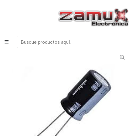
¡Bienvenidos a Zamux Electrónica!
COMPONENTES
ELECTRONICOS, ROBOTICA & TECNOLOGIA
Inicio
Productos
Resistencias y Condensadores
Condensadores
Electrolíticos
Condensador Electrolítico 4.7uf 50v